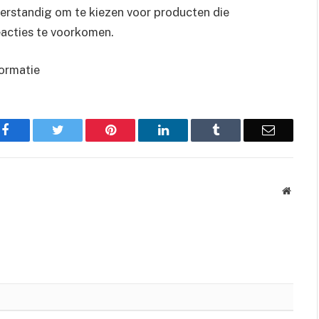
verstandig om te kiezen voor producten die
eacties te voorkomen.
ormatie
Facebook
Twitter
Pinterest
LinkedIn
Tumblr
Email
Websit