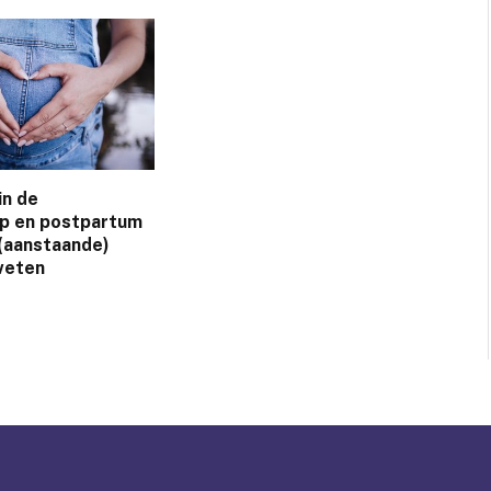
in de
p en postpartum
 (aanstaande)
weten
5