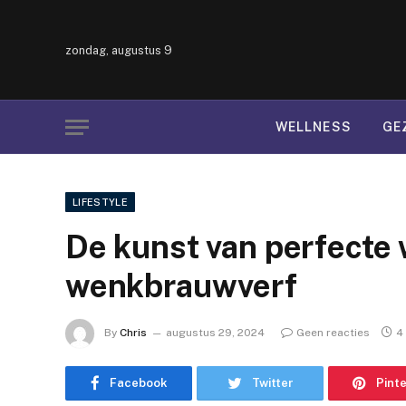
zondag, augustus 9
WELLNESS
GE
LIFESTYLE
De kunst van perfect
wenkbrauwverf
By
Chris
augustus 29, 2024
Geen reacties
4
Facebook
Twitter
Pint