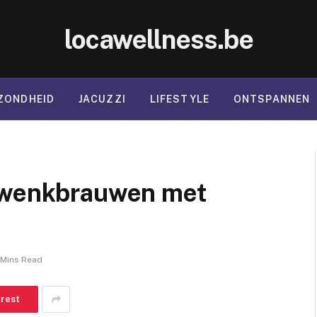
locawellness.be
ZONDHEID
JACUZZI
LIFESTYLE
ONTSPANNEN
e wenkbrauwen met
 Mins Read
erest